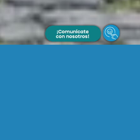
10
+
Años
de experiencia
30
+