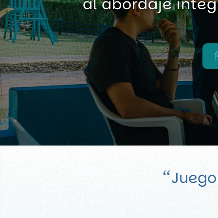
al abordaje integ
“
Juego