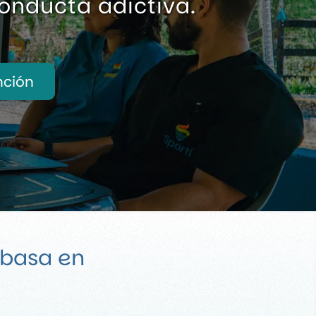
conducta adictiva.
nción
 basa en