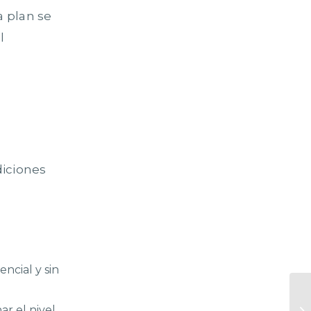
a plan se
l
diciones
ncial y sin
Tr
r el nivel