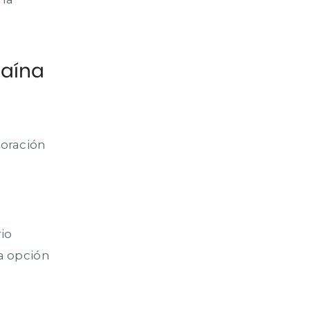
caína
loración
io
la opción