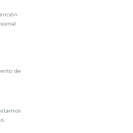
vención
esional
iento de
 estamos
o.