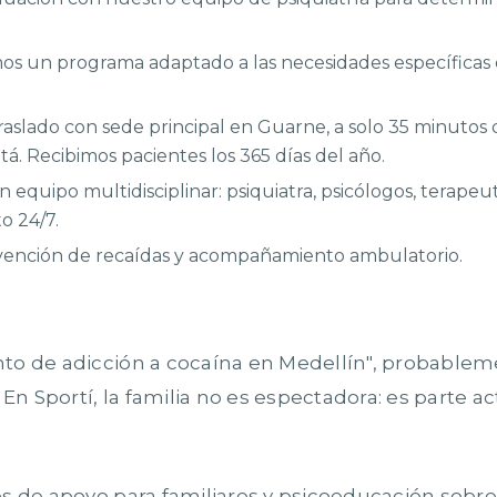
mos un programa adaptado a las necesidades específicas 
raslado con sede principal en Guarne, a solo 35 minutos 
á. Recibimos pacientes los 365 días del año.
n equipo multidisciplinar: psiquiatra, psicólogos, terapeu
o 24/7.
evención de recaídas y acompañamiento ambulatorio.
to de adicción a cocaína en Medellín", probable
n Sportí, la familia no es espectadora: es parte ac
s de apoyo para familiares y psicoeducación sobre