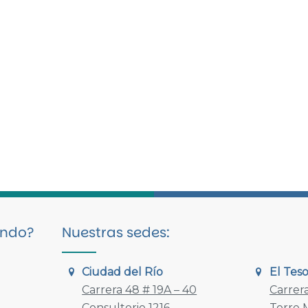
ando?
Nuestras sedes:
Ciudad del Río
El Tes
Carrera 48 # 19A – 40
Carrera
Consultorio 1216
Torre M