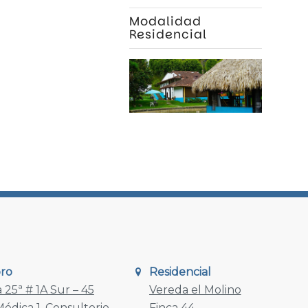
Modalidad
Residencial
oro
Residencial
 25ª # 1A Sur – 45
Vereda el Molino
édica 1, Consultorio
Finca 44