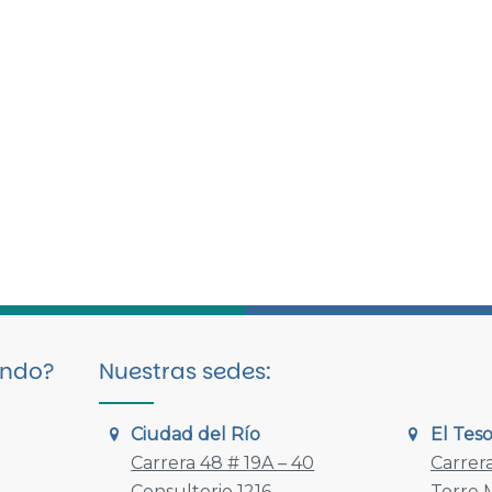
ando?
Nuestras sedes:
Ciudad del Río
El Tes
Carrera 48 # 19A – 40
Carrera
Consultorio 1216
Torre M