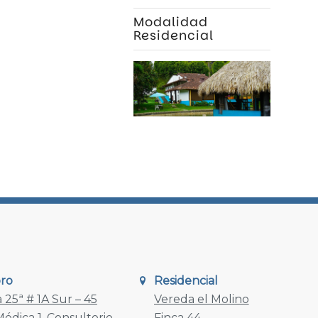
Modalidad
Residencial
oro
Residencial
 25ª # 1A Sur – 45
Vereda el Molino
édica 1, Consultorio
Finca 44